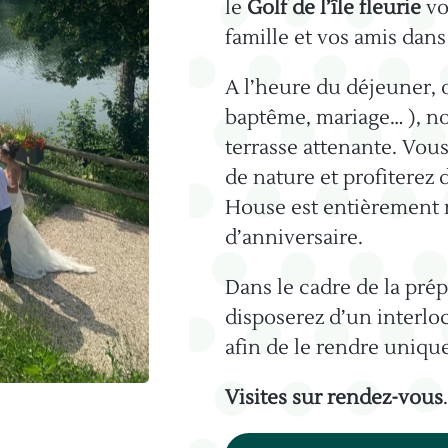
le
Golf de l’île fleurie
vou
famille et vos amis dan
A l’heure du déjeuner, 
baptême, mariage… ), no
terrasse attenante. Vou
de nature et profiterez d
House est entièrement m
d’anniversaire.
Dans le cadre de la pré
disposerez d’un interlo
afin de le rendre uniqu
​Visites sur rendez-vous
.