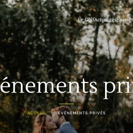
Le Golf
Actualités
Enseig
énements pri
ACCUEIL
ÉVÉNEMENTS PRIVÉS