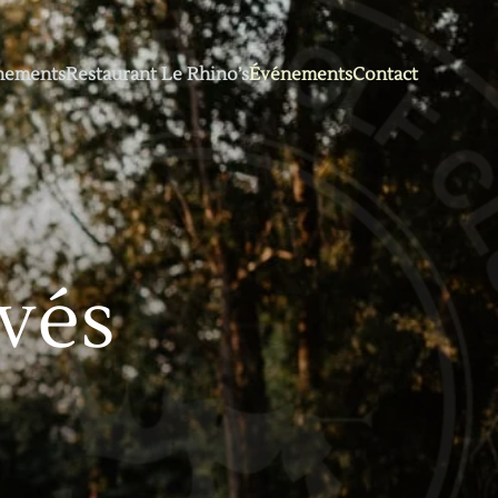
nements
Restaurant Le Rhino’s
Événements
Contact
vés