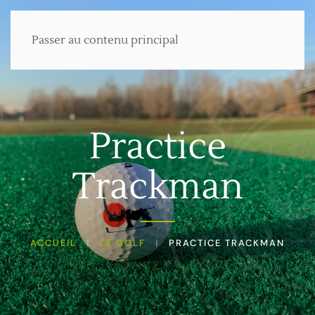
Passer au contenu principal
Menu
Practice
Trackman
ACCUEIL
LE GOLF
PRACTICE TRACKMAN